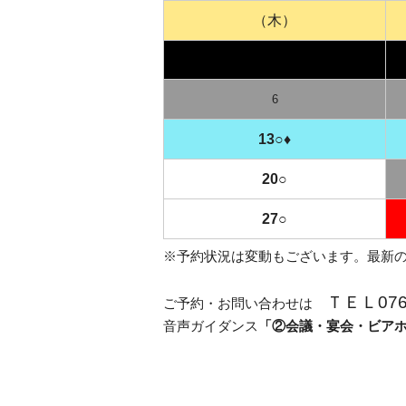
（木）
6
13○♦
20○
27○
※予約状況は変動もございます。最新
ＴＥＬ076-
ご予約・お問い合わせは
音声ガイダンス
「②会議・宴会・ビア