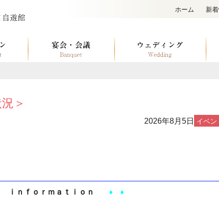
ホーム
新着
状況＞
2026年8月5日
イベン
ｉｎｆｏｒｍａｔｉｏｎ
♦ ♦