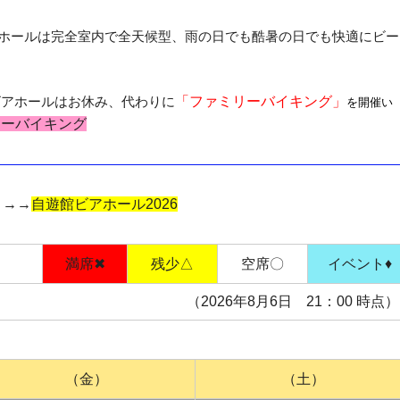
ホールは完全室内で全天候型、雨の日でも酷暑の日でも快適にビー
常ビアホールはお休み、代わりに
「ファミリーバイキング」
を開催い
リーバイキング
→→→
自遊館ビアホール2026
満席✖
残少△
空席〇
イベント♦
（2026年8
月6
日
21
：00
時点
（金）
（土）