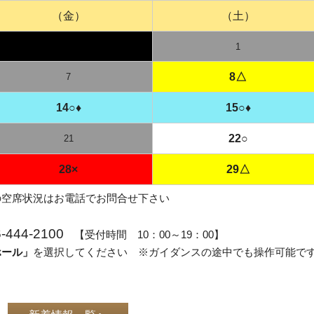
（金）
（土）
1
8△
7
14○♦
15○♦
22○
21
28×
29△
の空席状況はお電話でお問合せ下さい
444-2100
【受付時間 10：00～19：00】
ホール」
を選択してください ※ガイダンスの途中でも操作可能で