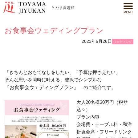
MENU
お食事会ウェディングプラン
2023年5月26日
ウェディング
「きちんとおもてなしをしたい」「予算は押さえたい」
そんな思いを同時に叶える、贅沢でシンプルな
『お食事会ウェディングプラン』
のご紹介です。
大人
20
名様
30
万円（税サ
込々）
プラン内容
会場費・テーブル料・和洋
折衷会席・フリードリンク